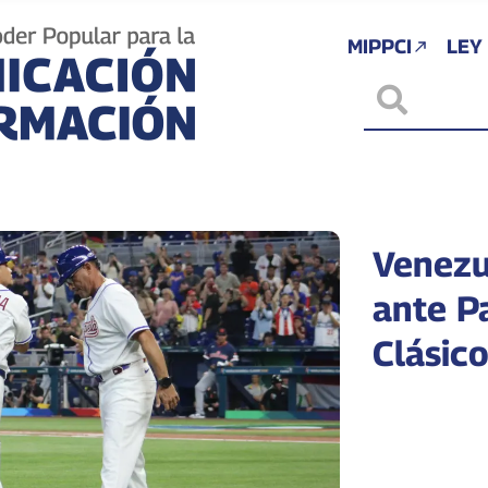
MIPPCI
LEY
Venezu
ante Pa
Clásic