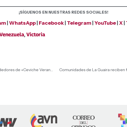
¡SÍGUENOS EN NUESTRAS REDES SOCIALES!
ram
|
WhatsApp
|
Facebook
|
Telegram
|
YouTube
|
X
|
Venezuela
,
Victoria
Presidenta (E) Delcy Rodríguez felicitó a los emprendedores de «Ceviche Verano»
Comunidades de La Guaira reciben f