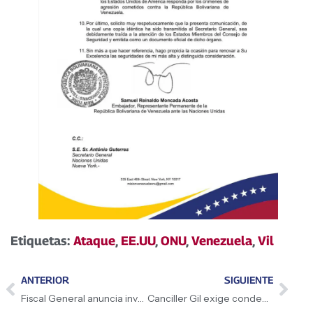
Etiquetas:
Ataque
,
EE.UU
,
ONU
,
Venezuela
,
Vil
ANTERIOR
SIGUIENTE
Fiscal General anuncia investigaciones por «crímenes de guerra»
Canciller Gil exige condena internacional por ataques a Venezuela