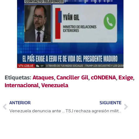
Etiquetas:
Ataques
,
Canciller Gil
,
cONDENA
,
Exige
,
Internacional
,
Venezuela
ANTERIOR
SIGUIENTE
Venezuela denuncia ante la ONU vil ataque de EE.UU.
TSJ rechaza agresión militar y secuestro del presidente de Venezuela