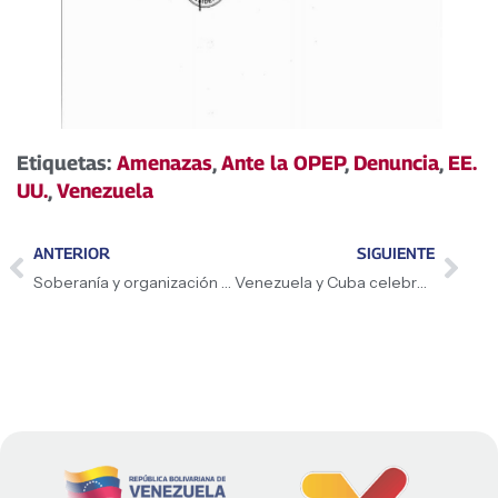
Etiquetas:
Amenazas
,
Ante la OPEP
,
Denuncia
,
EE.
UU.
,
Venezuela
ANTERIOR
SIGUIENTE
Soberanía y organización comunal, claves del país
Venezuela y Cuba celebran 25 años de cooperación médica