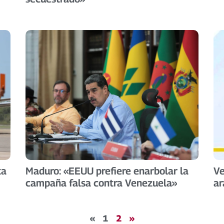
ta
Maduro: «EEUU prefiere enarbolar la
Ve
campaña falsa contra Venezuela»
ar
«
1
2
»