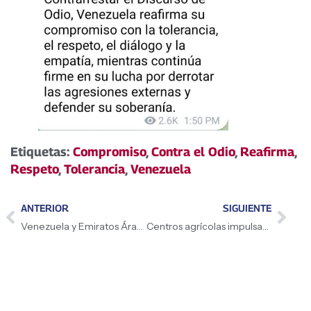
Etiquetas:
Compromiso
,
Contra el Odio
,
Reafirma
,
Respeto
,
Tolerancia
,
Venezuela
ANTERIOR
SIGUIENTE
Venezuela y Emiratos Árabes impulsan desarrollo sostenible y soberano
Centros agrícolas impulsan producción no petrolera