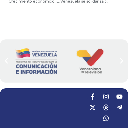
Crecimiento económico: ¡Victoria del pueblo!
Venezuela se ​solidariza con Irán ante amenazas de EEUU