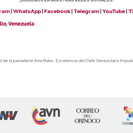
¡SÍGUENOS EN NUESTRAS REDES SOCIALES!
gram
|
WhatsApp
|
Facebook
|
Telegram
|
YouTube
|
T
llo
,
Venezuela
Presidenta (E) Delcy Rodríguez constata operatividad de la panadería Ania Bakery Gluten Free en Caracas