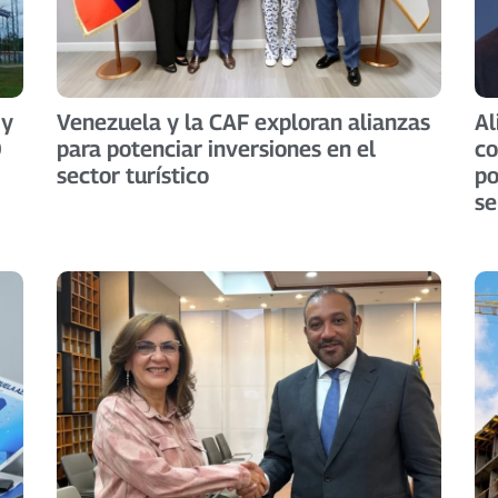
 y
Venezuela y la CAF exploran alianzas
Al
0
para potenciar inversiones en el
co
sector turístico
po
se