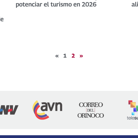
potenciar el turismo en 2026
al
de
«
1
2
»