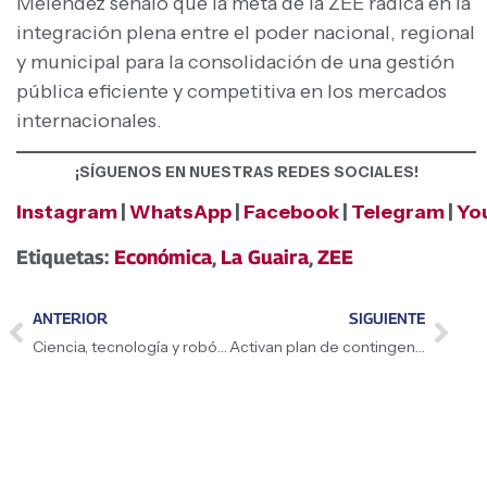
Meléndez señaló que la meta de la ZEE radica en la
integración plena entre el poder nacional, regional
y municipal para la consolidación de una gestión
pública eficiente y competitiva en los mercados
internacionales.
¡SÍGUENOS EN NUESTRAS REDES SOCIALES!
Instagram
|
WhatsApp
|
Facebook
|
Telegram
|
Yo
Etiquetas:
Económica
,
La Guaira
,
ZEE
ANTERIOR
SIGUIENTE
Ciencia, tecnología y robótica se citan en la Expoferia Niñas y Niños Productores
Activan plan de contingencia para rehabilitar el puente Santa Rosa en el estado Lara