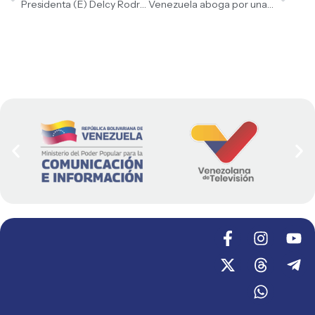
Presidenta (E) Delcy Rodríguez y primera ministra de Barbados Mia Mottley dan declaraciones a los medios de comunicación
Venezuela aboga por una gobernanza global ética de la Inteligencia Artificial