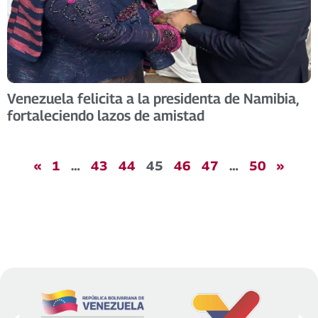
Venezuela felicita a la presidenta de Namibia,
fortaleciendo lazos de amistad
«
1
…
43
44
45
46
47
…
50
»