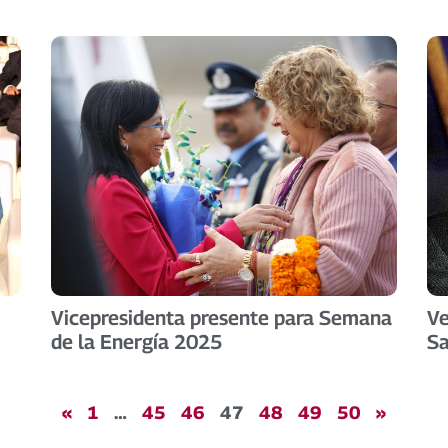
Vicepresidenta presente para Semana
Ve
de la Energía 2025
S
«
1
…
45
46
47
48
49
50
»