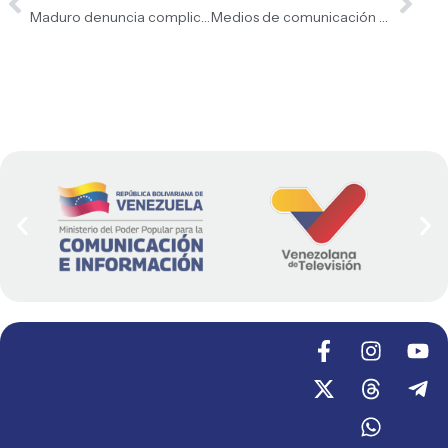
Maduro denuncia complicidad entre la CIJ y CPI
Medios de comunicación venezolanos rechazan bombardeo israelí