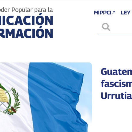
MIPPCI
LEY
Guatem
fascis
Urrutia