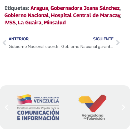
Etiquetas:
Aragua
,
Gobernadora Joana Sánchez
,
Gobierno Nacional
,
Hospital Central de Maracay
,
IVSS
,
La Guaira
,
Minsalud
ANTERIOR
SIGUIENTE
Gobierno Nacional coordina acciones de salvamento y asistencia humanitaria con delegación de EE. UU.
​Gobierno Nacional garantiza atención integral y recreación en campamento transitorio de El Junquito