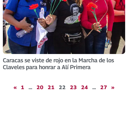
Caracas se viste de rojo en la Marcha de los
Claveles para honrar a Alí Primera
«
1
…
20
21
22
23
24
…
27
»