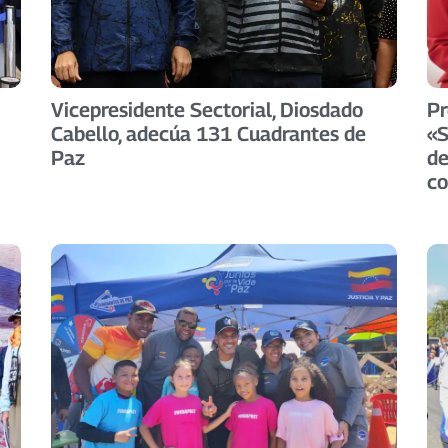
Vicepresidente Sectorial, Diosdado
Pr
Cabello, adecúa 131 Cuadrantes de
«S
Paz
de
co