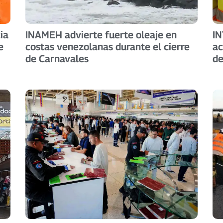
ia
INAMEH advierte fuerte oleaje en
IN
e
costas venezolanas durante el cierre
ac
de Carnavales
de