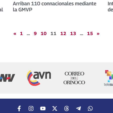
Arriban 110 connacionales mediante
In
al
la GMVP
de
«
1
…
9
10
11
12
13
…
15
»