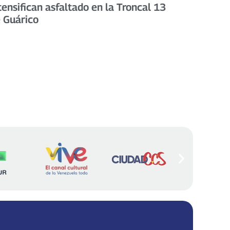
tensifican asfaltado en la Troncal 13
 Guárico