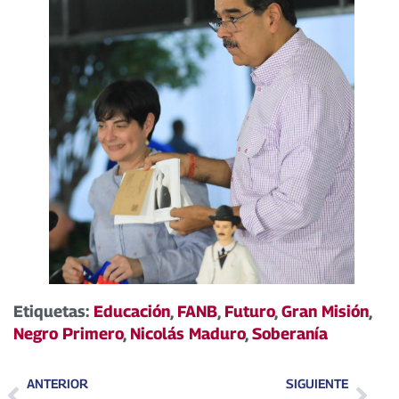
Etiquetas:
Educación
,
FANB
,
Futuro
,
Gran Misión
,
Negro Primero
,
Nicolás Maduro
,
Soberanía
ANTERIOR
SIGUIENTE