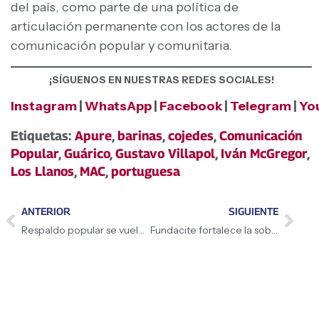
del país, como parte de una política de
articulación permanente con los actores de la
comunicación popular y comunitaria.
¡SÍGUENOS EN NUESTRAS REDES SOCIALES!
Instagram
|
WhatsApp
|
Facebook
|
Telegram
|
Yo
Etiquetas:
Apure
,
barinas
,
cojedes
,
Comunicación
Popular
,
Guárico
,
Gustavo Villapol
,
Iván McGregor
,
Los Llanos
,
MAC
,
portuguesa
ANTERIOR
SIGUIENTE
Respaldo popular se vuelca a las calles de Caracas con vigilias y cantatas
Fundacite fortalece la soberanía tecnológica con conversatorios pedagógicos en Portuguesa