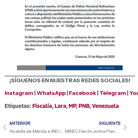
¡SÍGUENOS EN NUESTRAS REDES SOCIALES!
Instagram
|
WhatsApp
|
Facebook
|
Telegram
|
Yo
Etiquetas:
Fiscalía
,
Lara
,
MP
,
PNB
,
Venezuela
ANTERIOR
SIGUIENTE
Alcaldía de Mérida e IND inauguran el «Mundialito por la Paz y la Vida 2026»
MINEC Falcón activa Plan Chuquisaca con la restauración de manglares en el Parque Nacional Morrocoy