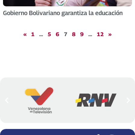
Gobierno Bolivariano garantiza la educación
«
1
…
5
6
7
8
9
…
12
»